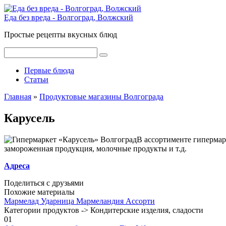
Перейти
к
Еда без вреда - Волгоград, Волжский
контенту
Простые рецепты вкусных блюд
Поиск:
Первые блюда
Статьи
Главная
»
Продуктовые магазины Волгограда
Карусель
В ассортименте гипермар
замороженная продукция, молочные продукты и т.д.
Адреса
Поделиться с друзьями
Похожие материалы
Мармелад Ударница Мармеландия Ассорти
Категории продуктов -> Кондитерские изделия, сладости
0
1