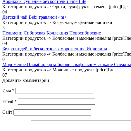
Абрикосы сушеные без косточки Fine Life
Категории продуктов -> Орехи, сухофрукты, семена [price]Где
0
4
Детский чай Bebi травяной 4m+
Категории продуктов -> Кофе, чай, кофейные напитки
5
Пельмени Сибирская Коллекция Новосибирские
Категории продуктов -> Колбасные и мясные изделия [price]Где
0
9
Бедро индейки бескостное замороженное Индолина
Категории продуктов -> Колбасные и мясные изделия [price]Где
0
Мороженое Пломбир крем-брюле в вафельном стакане Снежны
Категории продуктов -> Молочные продукты [price]Где
0
7
Добавить комментарий
Имя
*
Email
*
Сайт