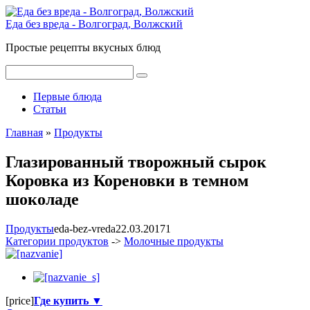
Перейти
к
Еда без вреда - Волгоград, Волжский
контенту
Простые рецепты вкусных блюд
Поиск:
Первые блюда
Статьи
Главная
»
Продукты
Глазированный творожный сырок
Коровка из Кореновки в темном
шоколаде
Продукты
eda-bez-vreda
22.03.2017
1
Категории продуктов
->
Молочные продукты
[price]
Где купить ▼