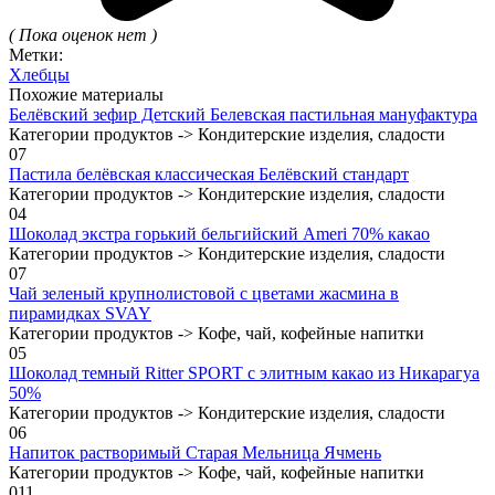
( Пока оценок нет )
Метки:
Хлебцы
Похожие материалы
Белёвский зефир Детский Белевская пастильная мануфактура
Категории продуктов -> Кондитерские изделия, сладости
0
7
Пастила белёвская классическая Белёвский стандарт
Категории продуктов -> Кондитерские изделия, сладости
0
4
Шоколад экстра горький бельгийский Ameri 70% какао
Категории продуктов -> Кондитерские изделия, сладости
0
7
Чай зеленый крупнолистовой с цветами жасмина в
пирамидках SVAY
Категории продуктов -> Кофе, чай, кофейные напитки
0
5
Шоколад темный Ritter SPORT с элитным какао из Никарагуа
50%
Категории продуктов -> Кондитерские изделия, сладости
0
6
Напиток растворимый Старая Мельница Ячмень
Категории продуктов -> Кофе, чай, кофейные напитки
0
11