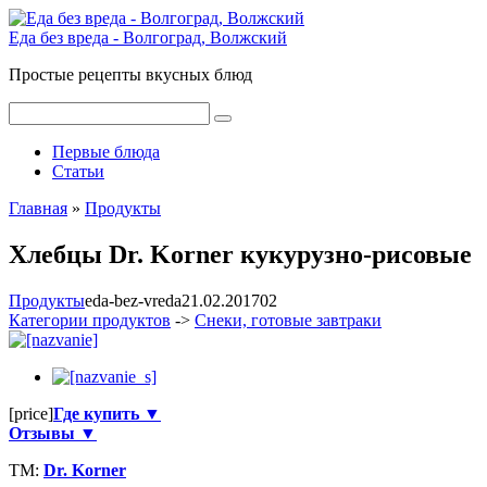
Перейти
к
Еда без вреда - Волгоград, Волжский
контенту
Простые рецепты вкусных блюд
Поиск:
Первые блюда
Статьи
Главная
»
Продукты
Хлебцы Dr. Korner кукурузно-рисовые
Продукты
eda-bez-vreda
21.02.2017
0
2
Категории продуктов
->
Снеки, готовые завтраки
[price]
Где купить ▼
Отзывы ▼
ТМ:
Dr. Korner