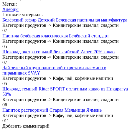
Метки:
Хлебцы
Похожие материалы
Белёвский зефир Детский Белевская пастильная мануфактура
Категории продуктов -> Кондитерские изделия, сладости
0
7
Пастила белёвская классическая Белёвский стандарт
Категории продуктов -> Кондитерские изделия, сладости
0
5
Шоколад экстра горький бельгийский Ameri 70% какао
Категории продуктов -> Кондитерские изделия, сладости
0
7
Чай зеленый крупнолистовой с цветами жасмина в
пирамидках SVAY
Категории продуктов -> Кофе, чай, кофейные напитки
0
5
Шоколад темный Ritter SPORT с элитным какао из Никарагуа
50%
Категории продуктов -> Кондитерские изделия, сладости
0
6
Напиток растворимый Старая Мельница Ячмень
Категории продуктов -> Кофе, чай, кофейные напитки
0
11
Добавить комментарий