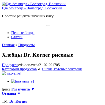
Перейти
к
Еда без вреда - Волгоград, Волжский
контенту
Простые рецепты вкусных блюд
Поиск:
Первые блюда
Статьи
Главная
»
Продукты
Хлебцы Dr. Korner рисовые
Продукты
eda-bez-vreda
21.02.2017
0
5
Категории продуктов
->
Снеки, готовые завтраки
[price]
Где купить ▼
Отзывы ▼
ТМ:
Dr. Korner