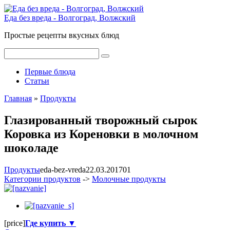
Перейти
к
Еда без вреда - Волгоград, Волжский
контенту
Простые рецепты вкусных блюд
Поиск:
Первые блюда
Статьи
Главная
»
Продукты
Глазированный творожный сырок
Коровка из Кореновки в молочном
шоколаде
Продукты
eda-bez-vreda
22.03.2017
0
1
Категории продуктов
->
Молочные продукты
[price]
Где купить ▼