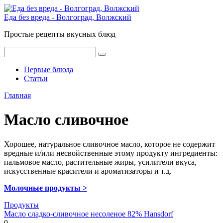
Перейти
к
Еда без вреда - Волгоград, Волжский
контенту
Простые рецепты вкусных блюд
Поиск:
Первые блюда
Статьи
Главная
Масло сливочное
Хорошее, натуральное сливочное масло, которое не содержит
вредные и/или несвойственные этому продукту ингредиенты:
пальмовое масло, растительные жиры, усилители вкуса,
искусственные красители и ароматизаторы и т.д.
Молочные продукты >
Продукты
Масло сладко-сливочное несоленое 82% Hansdorf
0