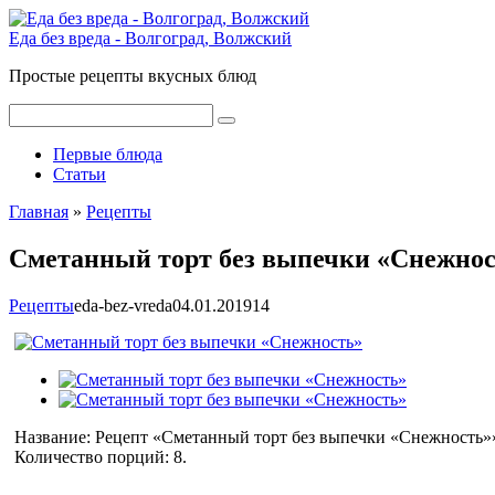
Перейти
к
Еда без вреда - Волгоград, Волжский
контенту
Простые рецепты вкусных блюд
Поиск:
Первые блюда
Статьи
Главная
»
Рецепты
Сметанный торт без выпечки «Снежно
Рецепты
eda-bez-vreda
04.01.2019
1
4
Название:
Рецепт «
Сметанный торт без выпечки «Снежность»
Количество порций:
8
.