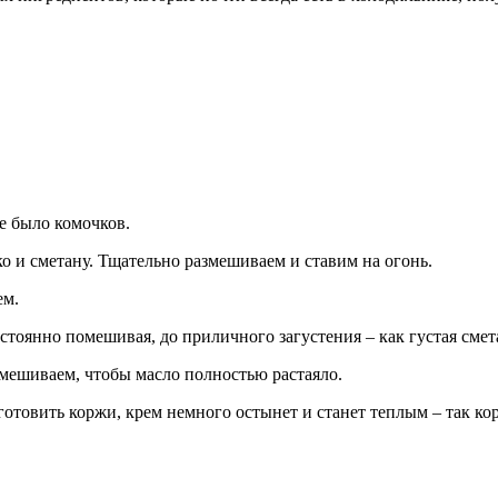
е было комочков.
ко и сметану. Тщательно размешиваем и ставим на огонь.
ем.
остоянно помешивая, до приличного загустения – как густая смета
змешиваем, чтобы масло полностью растаяло.
 готовить коржи, крем немного остынет и станет теплым – так к