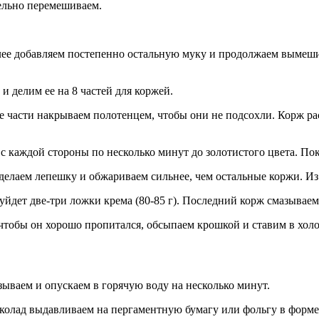
тельно перемешиваем.
ее добавляем постепенно остальную муку и продолжаем вымешива
и делим ее на 8 частей для коржей.
ьные части накрываем полотенцем, чтобы они не подсохли. Корж 
 с каждой стороны по несколько минут до золотистого цвета. По
 делаем лепешку и обжариваем сильнее, чем остальные коржи. И
йдет две-три ложки крема (80-85 г). Последний корж смазываем
, чтобы он хорошо пропитался, обсыпаем крошкой и ставим в хол
зываем и опускаем в горячую воду на несколько минут.
 шоколад выдавливаем на пергаментную бумагу или фольгу в фор