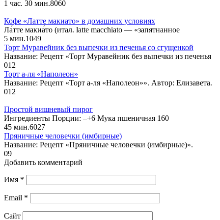
1 час. 30 мин.
8
0
60
Кофе «Латте макиато» в домашних условиях
Ла́тте макиа́то (итал. latte macchiato — «запятнанное
5 мин.
1
0
49
Торт Муравейник без выпечки из печенья со сгущенкой
Название: Рецепт «Торт Муравейник без выпечки из печенья
0
12
Торт а-ля «Наполеон»
Название: Рецепт «Торт а-ля «Наполеон»». Автор: Елизавета.
0
12
Простой вишневый пирог
Ингредиенты Порции: –+6 Мука пшеничная 160
45 мин.
6
0
27
Пряничные человечки (имбирные)
Название: Рецепт «Пряничные человечки (имбирные)».
0
9
Добавить комментарий
Имя
*
Email
*
Сайт