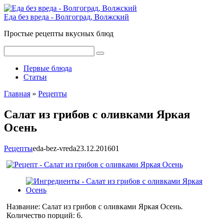
Перейти
к
Еда без вреда - Волгоград, Волжский
контенту
Простые рецепты вкусных блюд
Поиск:
Первые блюда
Статьи
Главная
»
Рецепты
Салат из грибов с оливками Яркая
Осень
Рецепты
eda-bez-vreda
23.12.2016
0
1
Название:
Салат из грибов с оливками Яркая Осень
.
Количество порций:
6
.