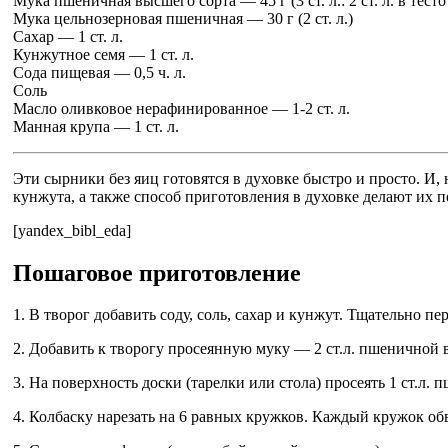
Мука пшеничная высшего сорта — 45 г (3 ст. л.: 2 ст. л. в тес
Мука цельнозерновая пшеничная — 30 г (2 ст. л.)
Сахар — 1 ст. л.
Кунжутное семя — 1 ст. л.
Сода пищевая — 0,5 ч. л.
Соль
Масло оливковое нерафинированное — 1-2 ст. л.
Манная крупа — 1 ст. л.
Эти сырники без яиц готовятся в духовке быстро и просто. И
кунжута, а также способ приготовления в духовке делают их 
[yandex_bibl_eda]
Пошаговое приготовление
1. В творог добавить соду, соль, сахар и кунжут. Тщательно пе
2. Добавить к творогу просеянную муку — 2 ст.л. пшеничной в
3. На поверхность доски (тарелки или стола) просеять 1 ст.л.
4. Колбаску нарезать на 6 равных кружков. Каждый кружок обв