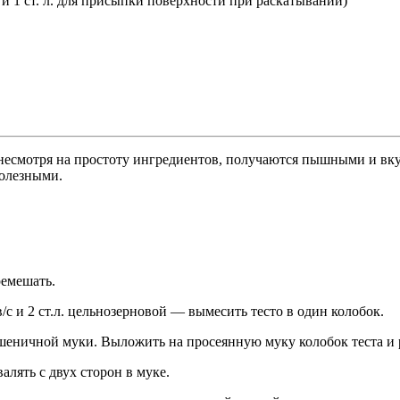
то и 1 ст. л. для присыпки поверхности при раскатывании)
, несмотря на простоту ингредиентов, получаются пышными и вк
полезными.
ремешать.
/с и 2 ст.л. цельнозерновой — вымесить тесто в один колобок.
 пшеничной муки. Выложить на просеянную муку колобок теста и 
алять с двух сторон в муке.