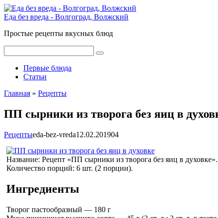
Перейти
к
Еда без вреда - Волгоград, Волжский
контенту
Простые рецепты вкусных блюд
Поиск:
Первые блюда
Статьи
Главная
»
Рецепты
ПП сырники из творога без яиц в духов
Рецепты
eda-bez-vreda
12.02.2019
0
4
Название:
Рецепт «
ПП сырники из творога без яиц в духовке
».
Количество порций: 6 шт. (2 порции)
.
Ингредиенты
Творог пастообразный — 180 г