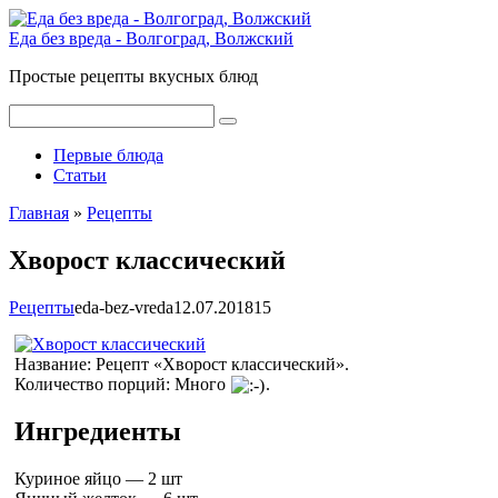
Перейти
к
Еда без вреда - Волгоград, Волжский
контенту
Простые рецепты вкусных блюд
Поиск:
Первые блюда
Статьи
Главная
»
Рецепты
Хворост классический
Рецепты
eda-bez-vreda
12.07.2018
1
5
Название:
Рецепт «
Хворост классический
».
Количество порций:
Много
.
Ингредиенты
Куриное яйцо — 2 шт