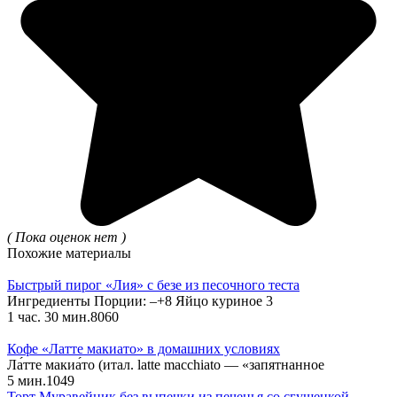
( Пока оценок нет )
Похожие материалы
Быстрый пирог «Лия» с безе из песочного теста
Ингредиенты Порции: –+8 Яйцо куриное 3
1 час. 30 мин.
8
0
60
Кофе «Латте макиато» в домашних условиях
Ла́тте макиа́то (итал. latte macchiato — «запятнанное
5 мин.
1
0
49
Торт Муравейник без выпечки из печенья со сгущенкой