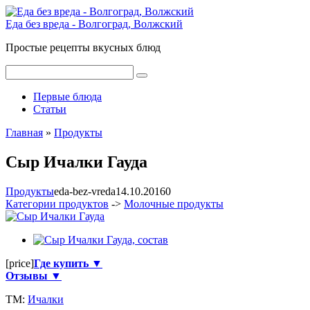
Перейти
к
Еда без вреда - Волгоград, Волжский
контенту
Простые рецепты вкусных блюд
Поиск:
Первые блюда
Статьи
Главная
»
Продукты
Сыр Ичалки Гауда
Продукты
eda-bez-vreda
14.10.2016
0
Категории продуктов
->
Молочные продукты
[price]
Где купить ▼
Отзывы ▼
ТМ:
Ичалки