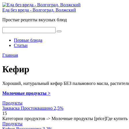
Перейти
к
Еда без вреда - Волгоград, Волжский
контенту
Простые рецепты вкусных блюд
Поиск:
Первые блюда
Статьи
Главная
Кефир
Хороший, натуральный кефир БЕЗ пальмового масла, растител
Молочные продукты >
Продукты
Закваска Простоквашино 2,5%
1
5
Категории продуктов -> Молочные продукты [price]Где купи
Продукты
Кефир Вкуснотеево 3.2%