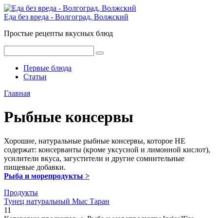
Перейти
к
Еда без вреда - Волгоград, Волжский
контенту
Простые рецепты вкусных блюд
Поиск:
Первые блюда
Статьи
Главная
Рыбные консервы
Хорошие, натуральные рыбные консервы, которое НЕ
содержат: консерванты (кроме уксусной и лимонной кислот),
усилители вкуса, загустители и другие сомнительные
пищевые добавки.
Рыба и морепродукты >
Продукты
Тунец натуральный Мыс Таран
1
1