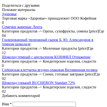
Поделиться с друзьями
Похожие материалы
Здоровье
Торговая марка «Здоровье» принадлежит ООО Кофейная
0
Семечки жареные Лента
Категории продуктов -> Орехи, сухофрукты, семена [price]Где
0
4
Глазированный творожный сырок Б. Ю. Александров в
темном шоколаде
Категории продуктов -> Молочные продукты [price]Где
1
2
Шоколад темный с апельсином КОНФИЛ Отражение
Категории продуктов -> Кондитерские изделия, сладости
0
Сибирская клетчатка ягодно-злаковая Витаминная поляна
Категории продуктов -> Снеки, готовые завтраки [price]Где
0
2
Шоколад горький BUCHERON Standart 72%
Категории продуктов -> Кондитерские изделия, сладости
0
2
Добавить комментарий
Имя
*