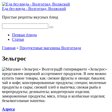
Перейти
к
Еда без вреда - Волгоград, Волжский
контенту
Простые рецепты вкусных блюд
Поиск:
Первые блюда
Статьи
Главная
»
Продуктовые магазины Волгограда
Зельгрос
В гипермаркете «Зельгрос»
представлен широкий ассортимент продуктов. В нем можно
купить такие товары, как: свежие фрукты и овощи; бакалея;
чай и кофе; консервированные продукты; специи; молочные
продукты и сыры; свежий хлеб и выпечка; свежая рыба и
морепродукты; деликатесы; кондитерские изделия;
замороженные продукты; мясо, птица и колбасные изделия;
безалкогольные напитки.
Адреса