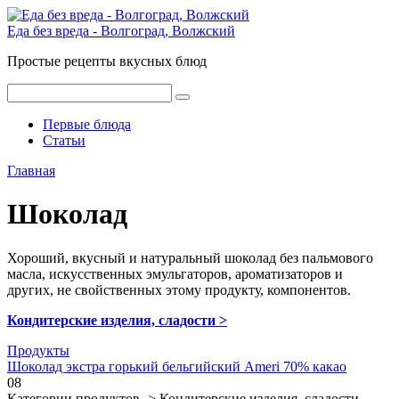
Перейти
к
Еда без вреда - Волгоград, Волжский
контенту
Простые рецепты вкусных блюд
Поиск:
Первые блюда
Статьи
Главная
Шоколад
Хороший, вкусный и натуральный шоколад без пальмового
масла, искусственных эмульгаторов, ароматизаторов и
других, не свойственных этому продукту, компонентов.
Кондитерские изделия, сладости >
Продукты
Шоколад экстра горький бельгийский Ameri 70% какао
0
8
Категории продуктов -> Кондитерские изделия, сладости