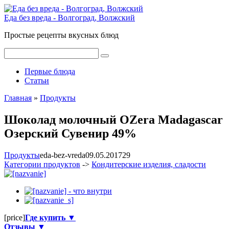
Перейти
к
Еда без вреда - Волгоград, Волжский
контенту
Простые рецепты вкусных блюд
Поиск:
Первые блюда
Статьи
Главная
»
Продукты
Шоколад молочный OZera Madagascar
Озерский Сувенир 49%
Продукты
eda-bez-vreda
09.05.2017
2
9
Категории продуктов
->
Кондитерские изделия, сладости
[price]
Где купить ▼
Отзывы ▼