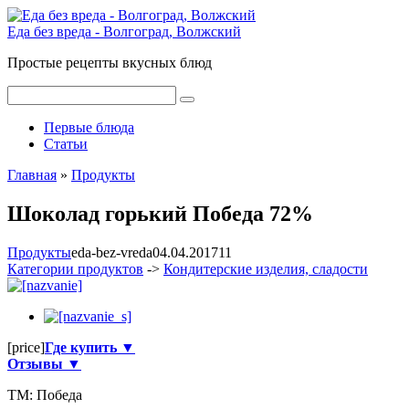
Перейти
к
Еда без вреда - Волгоград, Волжский
контенту
Простые рецепты вкусных блюд
Поиск:
Первые блюда
Статьи
Главная
»
Продукты
Шоколад горький Победа 72%
Продукты
eda-bez-vreda
04.04.2017
1
1
Категории продуктов
->
Кондитерские изделия, сладости
[price]
Где купить ▼
Отзывы ▼
ТМ:
Победа