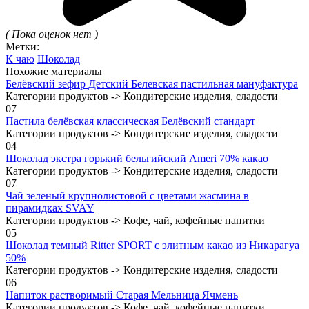
( Пока оценок нет )
Метки:
К чаю
Шоколад
Похожие материалы
Белёвский зефир Детский Белевская пастильная мануфактура
Категории продуктов -> Кондитерские изделия, сладости
0
7
Пастила белёвская классическая Белёвский стандарт
Категории продуктов -> Кондитерские изделия, сладости
0
4
Шоколад экстра горький бельгийский Ameri 70% какао
Категории продуктов -> Кондитерские изделия, сладости
0
7
Чай зеленый крупнолистовой с цветами жасмина в
пирамидках SVAY
Категории продуктов -> Кофе, чай, кофейные напитки
0
5
Шоколад темный Ritter SPORT с элитным какао из Никарагуа
50%
Категории продуктов -> Кондитерские изделия, сладости
0
6
Напиток растворимый Старая Мельница Ячмень
Категории продуктов -> Кофе, чай, кофейные напитки