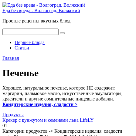
Перейти
к
Еда без вреда - Волгоград, Волжский
контенту
Простые рецепты вкусных блюд
Поиск:
Первые блюда
Статьи
Главная
Печенье
Хорошее, натуральное печенье, которое НЕ содержит:
маргарин, пальмовое масло, искусственные эмульгаторы,
красители и другие сомнительные пищевые добавки.
Кондитерские изделия, сладости >
Продукты
Крекер с кунжутом и семенами льна LifeLY
0
1
Категории продуктов -> Кондитерские изделия, сладости