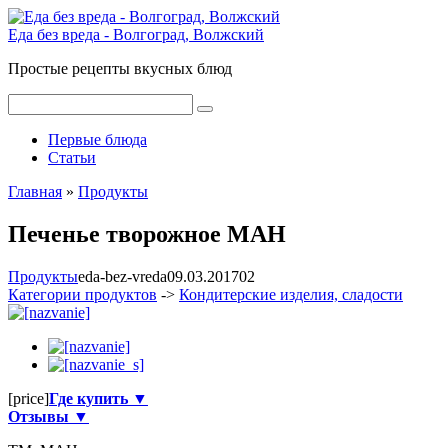
Перейти
к
Еда без вреда - Волгоград, Волжский
контенту
Простые рецепты вкусных блюд
Поиск:
Первые блюда
Статьи
Главная
»
Продукты
Печенье творожное МАН
Продукты
eda-bez-vreda
09.03.2017
0
2
Категории продуктов
->
Кондитерские изделия, сладости
[price]
Где купить ▼
Отзывы ▼