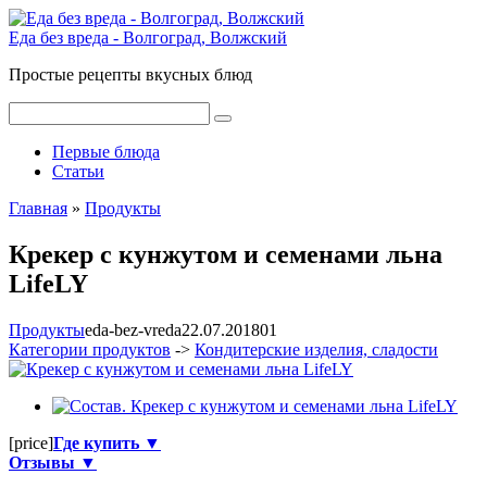
Перейти
к
Еда без вреда - Волгоград, Волжский
контенту
Простые рецепты вкусных блюд
Поиск:
Первые блюда
Статьи
Главная
»
Продукты
Крекер с кунжутом и семенами льна
LifeLY
Продукты
eda-bez-vreda
22.07.2018
0
1
Категории продуктов
->
Кондитерские изделия, сладости
[price]
Где купить ▼
Отзывы ▼