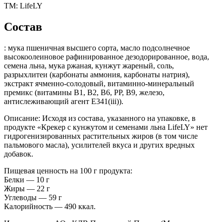
ТМ:
LifeLY
Состав
: мука пшеничная высшего сорта, масло подсолнечное
высокоолеиновое рафинированное дезодорированное, вода,
семена льна, мука ржаная, кунжут жареный, соль,
разрыхлитеи (карбонаты аммония, карбонаты натрия),
экстракт ячменно-солодовый, витаминно-минеральный
премикс (витамины B1, B2, B6, PP, B9, железо,
антислеживающий агент E341(iii)).
Описание
: Исходя из состава, указанного на упаковке, в
продукте «Крекер с кунжутом и семенами льна LifeLY» нет
гидрогенизированных растительных жиров (в том числе
пальмового масла), усилителей вкуса и других вредных
добавок.
Пищевая ценность на 100 г продукта:
Белки — 10 г
Жиры — 22 г
Углеводы — 59 г
Калорийность — 490 ккал.