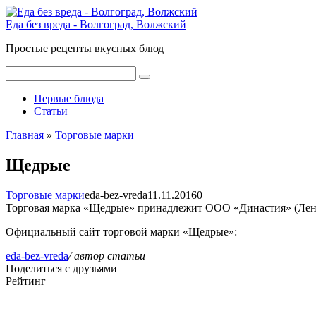
Перейти
к
Еда без вреда - Волгоград, Волжский
контенту
Простые рецепты вкусных блюд
Поиск:
Первые блюда
Статьи
Главная
»
Торговые марки
Щедрые
Торговые марки
eda-bez-vreda
11.11.2016
0
Торговая марка «Щедрые» принадлежит ООО «Династия» (Ленинг
Официальный сайт торговой марки «Щедрые»:
eda-bez-vreda
/ автор статьи
Поделиться с друзьями
Рейтинг