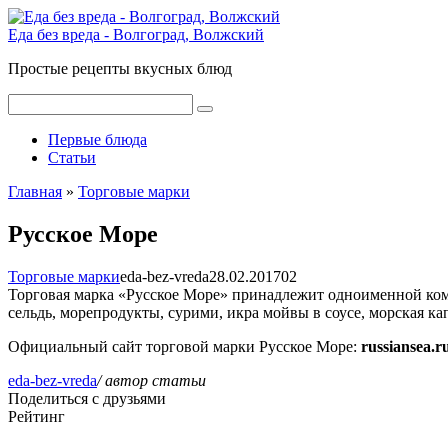
Перейти
к
Еда без вреда - Волгоград, Волжский
контенту
Простые рецепты вкусных блюд
Поиск:
Первые блюда
Статьи
Главная
»
Торговые марки
Русское Море
Торговые марки
eda-bez-vreda
28.02.2017
0
2
Торговая марка «Русское Море» принадлежит одноименной компа
сельдь, морепродукты, сурими, икра мойвы в соусе, морская к
Официальный сайт торговой марки Русское Море:
russiansea.r
eda-bez-vreda
/ автор статьи
Поделиться с друзьями
Рейтинг