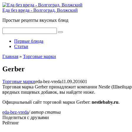
Перейти
к
Еда без вреда - Волгоград, Волжский
контенту
Простые рецепты вкусных блюд
Поиск:
Первые блюда
Статьи
Главная
»
Торговые марки
Gerber
Торговые марки
eda-bez-vreda
11.09.2016
0
1
Торговая марка Gerber принадлежит компании Nestle (Швейцари
вредных пищевых добавок, вы найдете ниже.
Официальный сайт торговой марки Gerber:
nestlebaby.ru
.
eda-bez-vreda
/ автор статьи
Поделиться с друзьями
Рейтинг