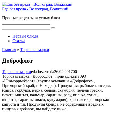
Перейти
к
Еда без вреда - Волгоград, Волжский
контенту
Простые рецепты вкусных блюд
Поиск:
Первые блюда
Статьи
Главная
»
Торговые марки
Доброфлот
Торговые марки
eda-bez-vreda
26.02.2017
0
6
Торговая марка «Доброфлот» принадлежит АО
«Южморрыбфлот» (группа компаний «Доброфлот»,
Приморский край, г. Находка). Продукция: рыбные консервы
(сайра, горбуша, нерка, сельдь, скумбрия, печень трески,
печень минтая, кальмар, сардины, рагу, килька, тунец,
шпроты, сардины иваси, кукумария); красная икра; морская
капуста и т.д. Продукты бренда, не содержащие вредных
пищевых добавок, вы найдете ниже.