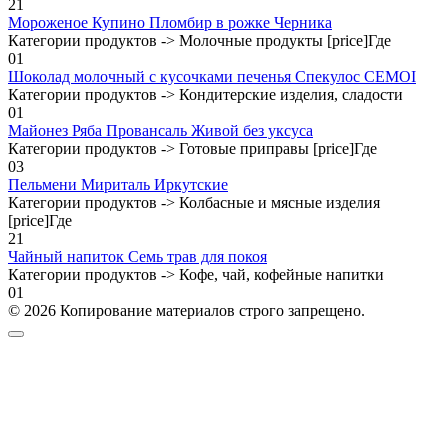
2
1
Мороженое Купино Пломбир в рожке Черника
Категории продуктов -> Молочные продукты [price]Где
0
1
Шоколад молочный с кусочками печенья Спекулос CEMOI
Категории продуктов -> Кондитерские изделия, сладости
0
1
Майонез Ряба Провансаль Живой без уксуса
Категории продуктов -> Готовые приправы [price]Где
0
3
Пельмени Мириталь Иркутские
Категории продуктов -> Колбасные и мясные изделия
[price]Где
2
1
Чайный напиток Семь трав для покоя
Категории продуктов -> Кофе, чай, кофейные напитки
0
1
© 2026 Копирование материалов строго запрещено.