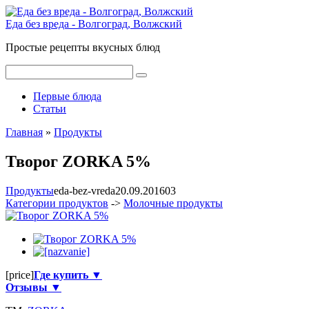
Перейти
к
Еда без вреда - Волгоград, Волжский
контенту
Простые рецепты вкусных блюд
Поиск:
Первые блюда
Статьи
Главная
»
Продукты
Творог ZORKA 5%
Продукты
eda-bez-vreda
20.09.2016
0
3
Категории продуктов
->
Молочные продукты
[price]
Где купить ▼
Отзывы ▼