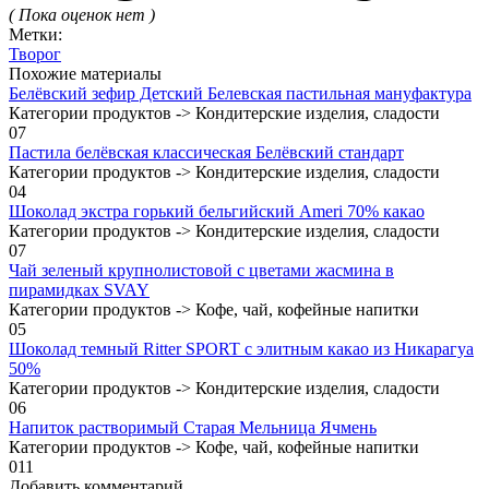
( Пока оценок нет )
Метки:
Творог
Похожие материалы
Белёвский зефир Детский Белевская пастильная мануфактура
Категории продуктов -> Кондитерские изделия, сладости
0
7
Пастила белёвская классическая Белёвский стандарт
Категории продуктов -> Кондитерские изделия, сладости
0
4
Шоколад экстра горький бельгийский Ameri 70% какао
Категории продуктов -> Кондитерские изделия, сладости
0
7
Чай зеленый крупнолистовой с цветами жасмина в
пирамидках SVAY
Категории продуктов -> Кофе, чай, кофейные напитки
0
5
Шоколад темный Ritter SPORT с элитным какао из Никарагуа
50%
Категории продуктов -> Кондитерские изделия, сладости
0
6
Напиток растворимый Старая Мельница Ячмень
Категории продуктов -> Кофе, чай, кофейные напитки
0
11
Добавить комментарий