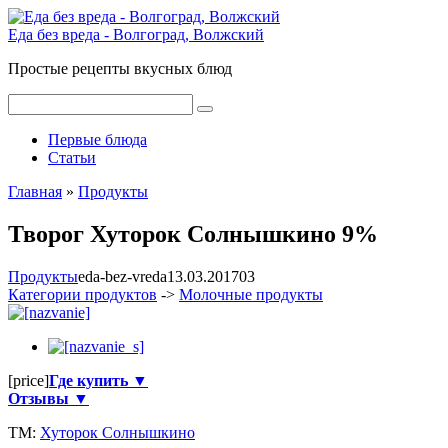
Перейти
к
Еда без вреда - Волгоград, Волжский
контенту
Простые рецепты вкусных блюд
Поиск:
Первые блюда
Статьи
Главная
»
Продукты
Творог Хуторок Солнышкино 9%
Продукты
eda-bez-vreda
13.03.2017
0
3
Категории продуктов
->
Молочные продукты
[price]
Где купить ▼
Отзывы ▼
ТМ:
Хуторок Солнышкино