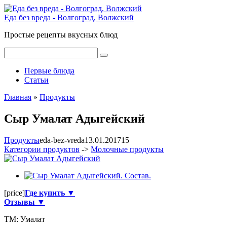
Перейти
к
Еда без вреда - Волгоград, Волжский
контенту
Простые рецепты вкусных блюд
Поиск:
Первые блюда
Статьи
Главная
»
Продукты
Сыр Умалат Адыгейский
Продукты
eda-bez-vreda
13.01.2017
1
5
Категории продуктов
->
Молочные продукты
[price]
Где купить ▼
Отзывы ▼
ТМ:
Умалат