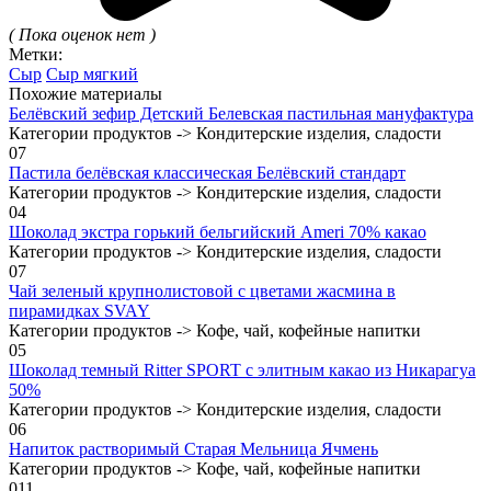
( Пока оценок нет )
Метки:
Сыр
Сыр мягкий
Похожие материалы
Белёвский зефир Детский Белевская пастильная мануфактура
Категории продуктов -> Кондитерские изделия, сладости
0
7
Пастила белёвская классическая Белёвский стандарт
Категории продуктов -> Кондитерские изделия, сладости
0
4
Шоколад экстра горький бельгийский Ameri 70% какао
Категории продуктов -> Кондитерские изделия, сладости
0
7
Чай зеленый крупнолистовой с цветами жасмина в
пирамидках SVAY
Категории продуктов -> Кофе, чай, кофейные напитки
0
5
Шоколад темный Ritter SPORT с элитным какао из Никарагуа
50%
Категории продуктов -> Кондитерские изделия, сладости
0
6
Напиток растворимый Старая Мельница Ячмень
Категории продуктов -> Кофе, чай, кофейные напитки
0
11