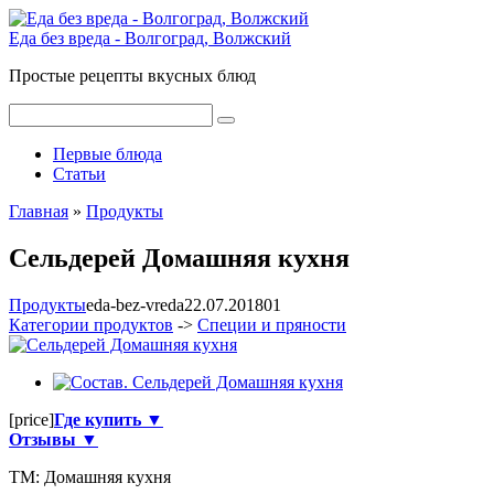
Перейти
к
Еда без вреда - Волгоград, Волжский
контенту
Простые рецепты вкусных блюд
Поиск:
Первые блюда
Статьи
Главная
»
Продукты
Сельдерей Домашняя кухня
Продукты
eda-bez-vreda
22.07.2018
0
1
Категории продуктов
->
Специи и пряности
[price]
Где купить ▼
Отзывы ▼
ТМ:
Домашняя кухня