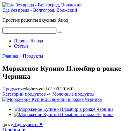
Перейти
к
Еда без вреда - Волгоград, Волжский
контенту
Простые рецепты вкусных блюд
Поиск:
Первые блюда
Статьи
Главная
»
Продукты
Мороженое Купино Пломбир в рожке
Черника
Продукты
eda-bez-vreda
11.09.2016
0
1
Категории продуктов
->
Молочные продукты
[price]
Где купить ▼
Отзывы ▼