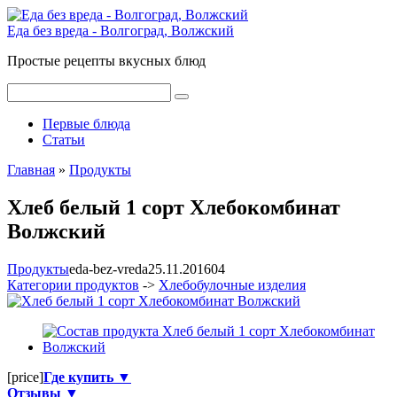
Перейти
к
Еда без вреда - Волгоград, Волжский
контенту
Простые рецепты вкусных блюд
Поиск:
Первые блюда
Статьи
Главная
»
Продукты
Хлеб белый 1 сорт Хлебокомбинат
Волжский
Продукты
eda-bez-vreda
25.11.2016
0
4
Категории продуктов
->
Хлебобулочные изделия
[price]
Где купить ▼
Отзывы ▼