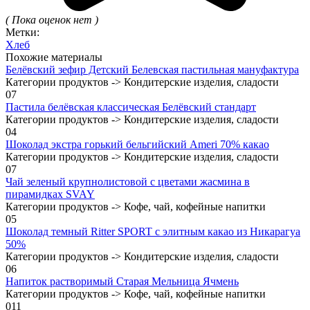
( Пока оценок нет )
Метки:
Хлеб
Похожие материалы
Белёвский зефир Детский Белевская пастильная мануфактура
Категории продуктов -> Кондитерские изделия, сладости
0
7
Пастила белёвская классическая Белёвский стандарт
Категории продуктов -> Кондитерские изделия, сладости
0
4
Шоколад экстра горький бельгийский Ameri 70% какао
Категории продуктов -> Кондитерские изделия, сладости
0
7
Чай зеленый крупнолистовой с цветами жасмина в
пирамидках SVAY
Категории продуктов -> Кофе, чай, кофейные напитки
0
5
Шоколад темный Ritter SPORT с элитным какао из Никарагуа
50%
Категории продуктов -> Кондитерские изделия, сладости
0
6
Напиток растворимый Старая Мельница Ячмень
Категории продуктов -> Кофе, чай, кофейные напитки
0
11