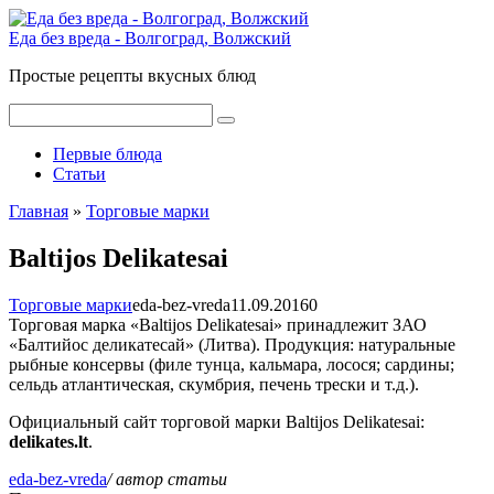
Перейти
к
Еда без вреда - Волгоград, Волжский
контенту
Простые рецепты вкусных блюд
Поиск:
Первые блюда
Статьи
Главная
»
Торговые марки
Baltijos Delikatesai
Торговые марки
eda-bez-vreda
11.09.2016
0
Торговая марка «Baltijos Delikatesai» принадлежит ЗАО
«Балтийос деликатесай» (Литва). Продукция: натуральные
рыбные консервы (филе тунца, кальмара, лосося; сардины;
сельдь атлантическая, скумбрия, печень трески и т.д.).
Официальный сайт торговой марки Baltijos Delikatesai:
delikates.lt
.
eda-bez-vreda
/ автор статьи