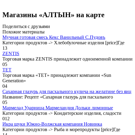
Магазины «АЛТЫН» на карте
Поделиться с друзьями
Похожие материалы
Мучная готовая смесь Кекс Ванильный С.Пудовъ
Категории продуктов -> Хлебобулочные изделия [price]Где
1
3
ZENTIS
Торговая марка ZENTIS принадлежит одноименной компании
0
5
TET
Торговая марка «TET» принадлежит компании «Sun
Generation»
0
4
Сахарная глазурь для пасхального кулича на желатине без яиц
Название: Рецепт «Сахарная глазурь для пасхального
0
5
Мармелад Ударница Мармеландия Дольки лимонные
Категории продуктов -> Кондитерские изделия, сладости
0
12
Икра щуки Южно-Волжская компания Новинка
Категории продуктов -> Рыба и морепродукты [price]Где
1
4