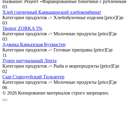
Название: Рецепт «Фаршированные блинчики с рубленным
0
3
Хлеб горчичный Камышинский хлебокомбинат
Категории продуктов -> Хлебобулочные изделия [price]Где
0
3
Творог ZORKA 5%
Категории продуктов -> Молочные продукты [price]Где
0
3
Аджика Кавказская Кухмастер
Категории продуктов -> Готовые приправы [price]Где
1
1
Тунец натуральный Лента
Категории продуктов -> Рыба и морепродукты [price]Где
0
2
Сыр Стародубский Тильзитер
Категории продуктов -> Молочные продукты [price]Где
0
6
© 2026 Копирование материалов строго запрещено.