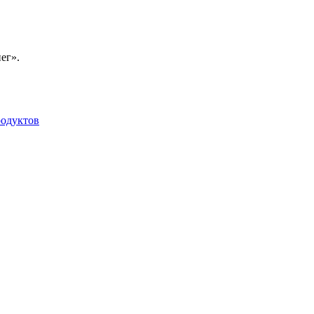
ег».
родуктов