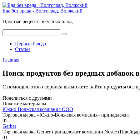
Перейти
к
Еда без вреда - Волгоград, Волжский
контенту
Простые рецепты вкусных блюд
Поиск:
Первые блюда
Статьи
Главная
Поиск продуктов без вредных добавок в
С помощью этого сервиса вы можете найти продукты без в
Поделиться с друзьями
Похожие материалы
Южно-Волжская компания ООО
Торговая марка «Южно-Волжская компания» принадлежит
0
5
Gerber
Торговая марка Gerber принадлежит компании Nestle (Швейцар
0
1