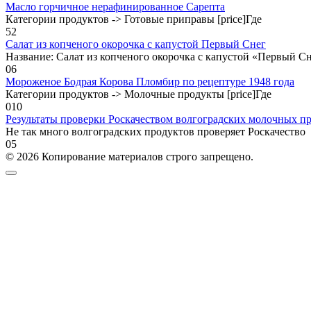
Масло горчичное нерафинированное Сарепта
Категории продуктов -> Готовые приправы [price]Где
5
2
Салат из копченого окорочка с капустой Первый Снег
Название: Салат из копченого окорочка с капустой «Первый Сн
0
6
Мороженое Бодрая Корова Пломбир по рецептуре 1948 года
Категории продуктов -> Молочные продукты [price]Где
0
10
Результаты проверки Роскачеством волгоградских молочных п
Не так много волгоградских продуктов проверяет Роскачество
0
5
© 2026 Копирование материалов строго запрещено.