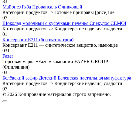
3
3
Майонез Ряба Провансаль Оливковый
Категории продуктов -> Готовые приправы [price]Где
0
7
Шоколад молочный с кусочками печенья Спекулос CEMOI
Категории продуктов -> Кондитерские изделия, сладости
0
1
Консервант E211 (бензоат натрия)
Консервант E211 — синтетическое вещество, имеющее
0
31
Fazer
Торговая марка «Fazer» компании FAZER GROUP
(Финляндия).
0
3
Белёвский зефир Детский Белевская пастильная мануфактура
Категории продуктов -> Кондитерские изделия, сладости
0
7
© 2026 Копирование материалов строго запрещено.